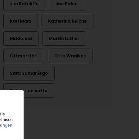
Jim Ratcliffe
Joe Biden
Karl Marx
Katherina Reiche
Madonna
Martin Luther
Ottmar Hörl
Otto Waalkes
Sara Samaniego
Sebastian Vettel