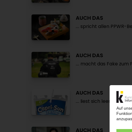
AUCH DAS
.... spricht allen PPWR
AUCH DAS
.... macht das Fake zum
AUCH DAS
.... liest sich leergesaugt:
AUCH DAS