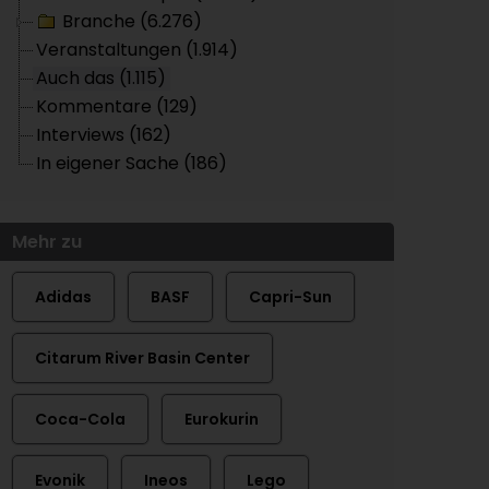
Branche (6.276)
Veranstaltungen (1.914)
Auch das (1.115)
Kommentare (129)
Interviews (162)
In eigener Sache (186)
Mehr zu
Adidas
BASF
Capri-Sun
Citarum River Basin Center
Coca-Cola
Eurokurin
Evonik
Ineos
Lego