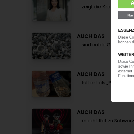
.... zeigt die Kraft der Wo
AUCH DAS
.... sind noble Gesten in
AUCH DAS
.... füttert als „Pardon“ 
AUCH DAS
.... macht Rot zu Schwarz