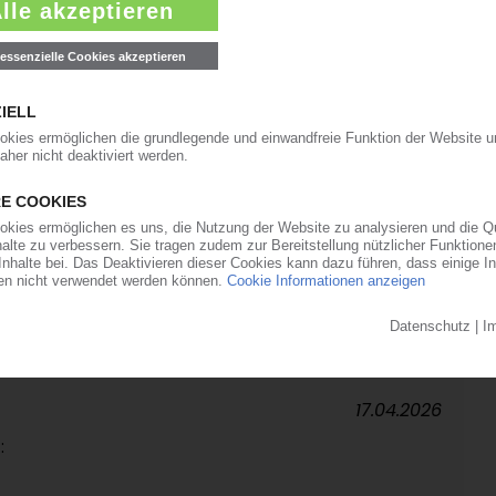
rte:
30.04.2026
 klammen Zeiten:
24.04.2026
in Plastikflaschen die Kreislaufwirtschaft:
17.04.2026
: