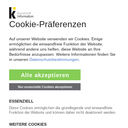
ORAFOL
Grundsteinlegung für neue Werkshalle in
Brandenburg / Bis 2030 sollen dort 235 Mio EUR
investiert werden
03.06.2026
YPSOMED
Medizintechnik-Hersteller wächst im