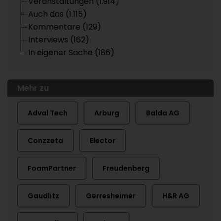
Veranstaltungen (1.914)
Auch das (1.115)
Kommentare (129)
Interviews (162)
In eigener Sache (186)
Mehr zu
Adval Tech
Arburg
Balda AG
Conzzeta
Elector
FoamPartner
Freudenberg
Gaudlitz
Gerresheimer
H&R AG