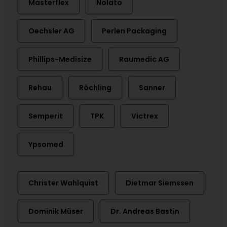
Masterflex
Nolato
Oechsler AG
Perlen Packaging
Phillips-Medisize
Raumedic AG
Rehau
Röchling
Sanner
Semperit
TPK
Victrex
Ypsomed
Christer Wahlquist
Dietmar Siemssen
Dominik Müser
Dr. Andreas Bastin