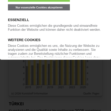
Unternehmen / Auch europäische
Kunststoffverarbeiter aktiv / Niedrige
Lohnkosten und hohes Potenzial in „Mini-China“
09.03.2026
TÜRKEI
Kunststoffverarbeiter investieren 2025 weniger