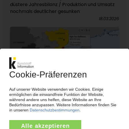
düstere Jahresbilanz / Produktion und Umsatz
nochmals deutlicher gesunken
18.03.2026
VIETNAM
Investitionsschub durch ausländische