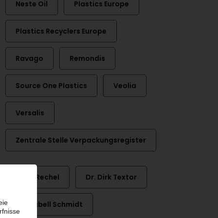
Neste Oil
Plastics Europe
Plastics Recyclers Europe
Ravago
Remondis
Source One Plastics
Veolia
Versalis
Zentrale Stelle Verpackungsregister
Björn Rechel
Dr. Dirk Textor
Dr. Isabell Schmidt