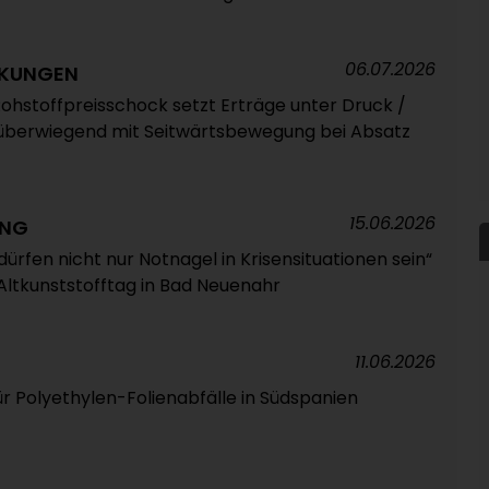
06.07.2026
CKUNGEN
ohstoffpreisschock setzt Erträge unter Druck /
berwiegend mit Seitwärtsbewegung bei Absatz
15.06.2026
ING
ürfen nicht nur Notnagel in Krisensituationen sein“
f Altkunststofftag in Bad Neuenahr
11.06.2026
ür Polyethylen-Folienabfälle in Südspanien