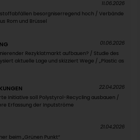
11.06.2026
toffabfällen besorgniserregend hoch / Verbände
aus Rom und Brüssel
01.06.2026
ING
ionierender Rezyklatmarkt aufbauen? / Studie des
siert aktuelle Lage und skizziert Wege / „Plastic as
22.04.2026
CKUNGEN
te Initiative soll Polystyrol-Recycling ausbauen /
sere Erfassung der Inputströme
21.04.2026
gner beim „Grünen Punkt“