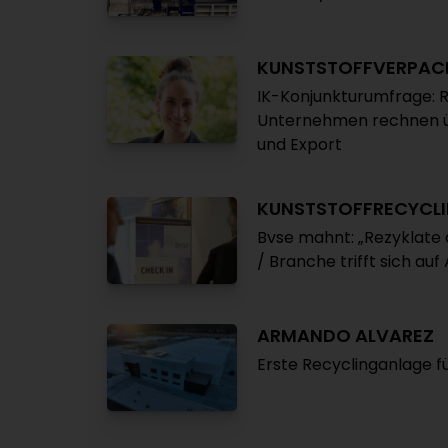
KUNSTSTOFFVERPA
IK-Konjunkturumfrage: R
Unternehmen rechnen ü
und Export
KUNSTSTOFFRECYCL
Bvse mahnt: „Rezyklate d
/ Branche trifft sich au
ARMANDO ALVAREZ
Erste Recyclinganlage f