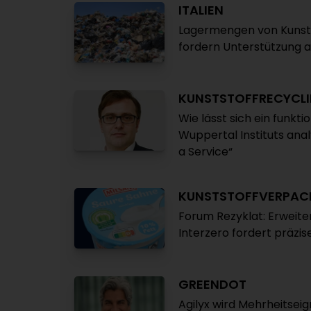
ITALIEN
Lagermengen von Kunsts
fordern Unterstützung 
KUNSTSTOFFRECYCL
Wie lässt sich ein funkt
Wuppertal Instituts analy
a Service“
KUNSTSTOFFVERPA
Forum Rezyklat: Erweiter
Interzero fordert präzi
GREENDOT
Agilyx wird Mehrheitsei