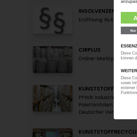
INSOLVENZEN
Eröffnung: NL4P Comp
CIRPLUS
Online-Marktplatz für Ku
KUNSTSTOFFVERPA
PPWR: Industrie forder
Palettenfolien und Umre
Deutscher Verpackungs
KUNSTSTOFFRECYCL