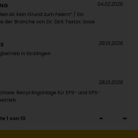
04.02.2026
ING
ein ist kein Grund zum Feiern“ / Ein
 der Branche von Dr. Dirk Textor, bvse
29.01.2026
CS
betrieb in Eicklingen
28.01.2026
phase: Recyclinganlage für EPS- und XPS-
betrieb
te 1 von 10