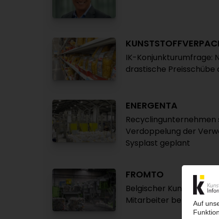
KUNSTSTOFFVERPA
IK-Konjunkturumfrage: N
drastische Preisschübe 
ENERGENTA
Recyclingunternehmen 
Verdoppelung der Verw
Sysplast geplant
FROMTO
Belgischer Kunststoffrecy
Mitarbeiter betroffen