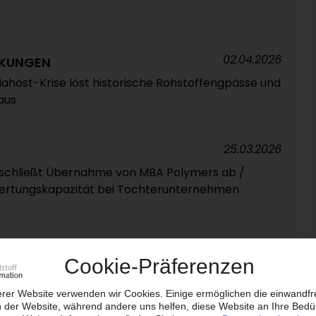
02.04.2026
CKUNGEN
ahost-Krise löst historische Rohstoffengpässe und
aus
25.03.2026
schließt Übernahme von MBA Polymers ab /
ertungskapazität bei Tochterunternehmen
25.03.2026
cler stellt Aktivitäten in Houthalen ein / 30