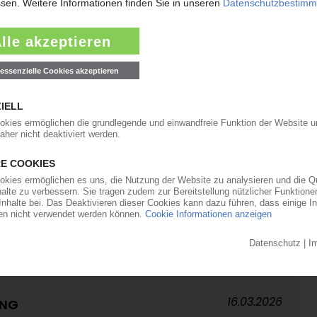
24.03.2026
ounding GmbH
23.03.2026
nststoff-Regranulate wird liquidiert
19.03.2026
CKUNGEN
t Lockerung der 40-Prozent-Mehrwegquote für
ifungsbänder / Zahlreiche Klagen anhängig / 5.
rechtstag
16.03.2026
ING