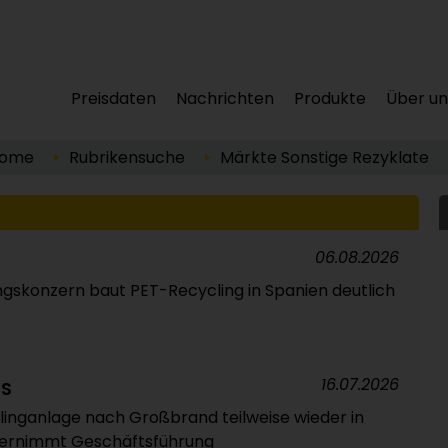
Preisdaten
Nachrichten
Produkte
Über un
ome
Rubrikensuche
Märkte
Sonstige
Rezyklate
06.08.2026
gskonzern baut PET-Recycling in Spanien deutlich
16.07.2026
CS
inganlage nach Großbrand teilweise wieder in
übernimmt Geschäftsführung