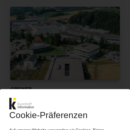
GREINER
Packaging wächst, Laborbedarfs- und PUR-
Schaumsparte unter Druck / Bereich
Sterilisation von Medizinprodukten wird
eigenständig aufgestellt
06.05.2026