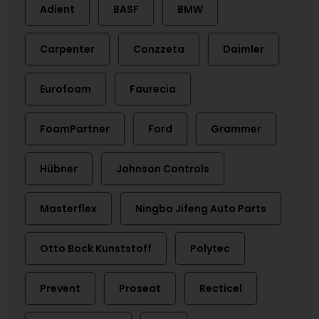
Adient
BASF
BMW
Carpenter
Conzzeta
Daimler
Eurofoam
Faurecia
FoamPartner
Ford
Grammer
Hübner
Johnson Controls
Masterflex
Ningbo Jifeng Auto Parts
Otto Bock Kunststoff
Polytec
Prevent
Proseat
Recticel