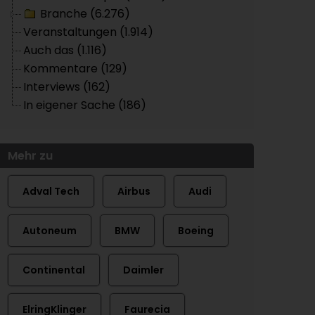
Branche (6.276)
Veranstaltungen (1.914)
Auch das (1.116)
Kommentare (129)
Interviews (162)
In eigener Sache (186)
Mehr zu
Adval Tech
Airbus
Audi
Autoneum
BMW
Boeing
Continental
Daimler
ElringKlinger
Faurecia