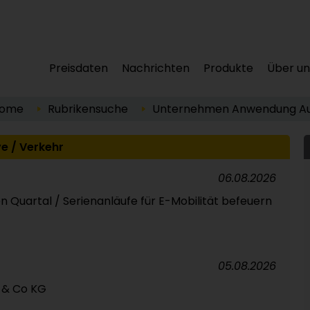
Preisdaten
Nachrichten
Produkte
Über un
ome
Rubrikensuche
Unternehmen
Anwendung
A
e / Verkehr
06.08.2026
 Quartal / Serienanläufe für E-Mobilität befeuern
05.08.2026
 & Co KG