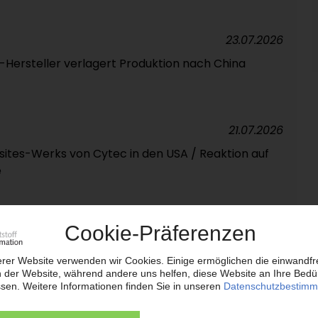
23.07.2026
Hersteller verlagert Produktion nach China
21.07.2026
ites-Werks von Cytec in den USA / Reaktion auf
e
21.07.2026
ve GmbH
17.07.2026