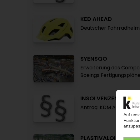
KED AHEAD
Deutscher Fahrradhelm-
SYENSQO
Erweiterung des Compos
Boeings Fertigungsplän
INSOLVENZEN
Antrag: KDM Automoti
PLASTIVALOIRE