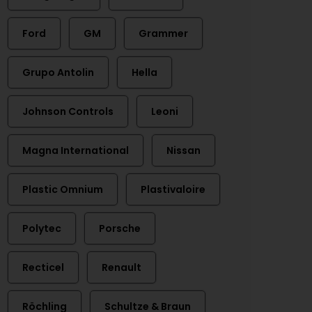
Ford
GM
Grammer
Grupo Antolin
Hella
Johnson Controls
Leoni
Magna International
Nissan
Plastic Omnium
Plastivaloire
Polytec
Porsche
Recticel
Renault
Röchling
Schultze & Braun