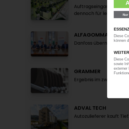
Auftragseingang brummt 
dennoch für leicht redu
ALFAGOMMA
Danfoss übernimmt den 
GRAMMER
Ergebnis im zweiten Qua
ADVAL TECH
Autozulieferer kauft Ti