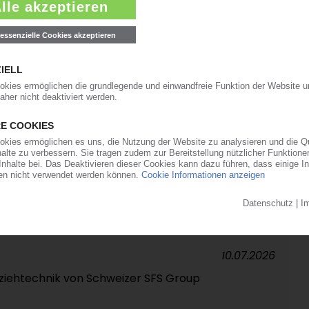
in der ersten Jahreshälfte / Iran-Krieg sorgt
zierte Ebitda-Prognose
16.07.2026
italienischen Hydraulikschlauch-Wettbewerber
13.07.2026
rtal verdoppelt
10.07.2026
efziehtechnik von Schweizer SFS Group