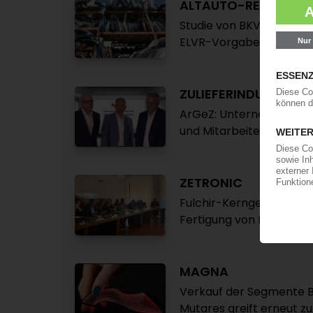
ALTAUTO-RECYCLIN
Studie von BKV und Conv
ELVR-Vorgaben / Autoin
ZULIEFERINDUSTRIE
ArGeZ: Unternehmen weite
und Mitarbeiterzahl sin
ZETRONIC
Fulchir-Kerngesellschaft
Fertigung von Mechatro
MAGNA
Verkauf der Segmente B
Mutares greift erneut zu