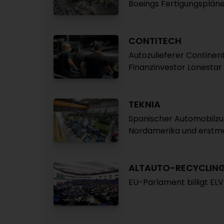
Boeings Fertigungsplän
CONTITECH
Autozulieferer Continent
Finanzinvestor Lonestar
TEKNIA
Spanischer Automobilzul
Nordamerika und erstma
ALTAUTO-RECYCLIN
EU-Parlament billigt E