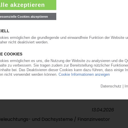
29.04.2026
G
ersio: Rezyklatmangel gefährdet Erreichen der
dustrie konkurriert mit anderen Branchen
21.04.2026
r „in tiefer Strukturkrise“ / Umsatz, Produktion
ken
16.04.2026
 kauft kriselndes Lear-Hauptwerk in Italien /
nik und Elektro-Stadtautos geplant
13.04.2026
eleuchtungs- und Dachsysteme / Finanzinvestor