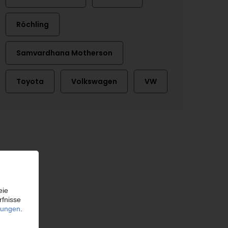
Röchling
Samvardhana Motherson
Toyota
Volkswagen
VW