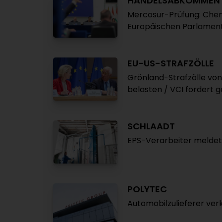
HANDELSABKOMMEN
Mercosur-Prüfung: Chemi
Europäischen Parlament
EU-US-STRAFZÖLLE
Grönland-Strafzölle vo
belasten / VCI fordert 
SCHLAADT
EPS-Verarbeiter melde
POLYTEC
Automobilzulieferer ver