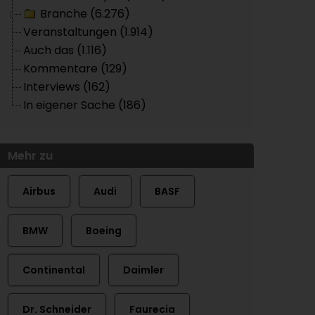
Branche (6.276)
Veranstaltungen (1.914)
Auch das (1.116)
Kommentare (129)
Interviews (162)
In eigener Sache (186)
Mehr zu
Airbus
Audi
BASF
BMW
Boeing
Continental
Daimler
Dr. Schneider
Faurecia