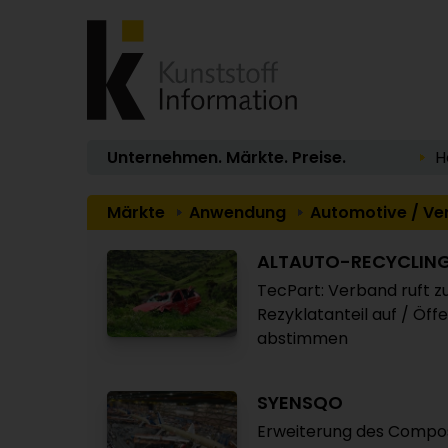
Unternehmen. Märkte. Preise.
H
Märkte
Anwendung
Automotive / Ve
ALTAUTO-RECYCLIN
TecPart: Verband ruft z
Rezyklatanteil auf / Öff
abstimmen
SYENSQO
Erweiterung des Compos