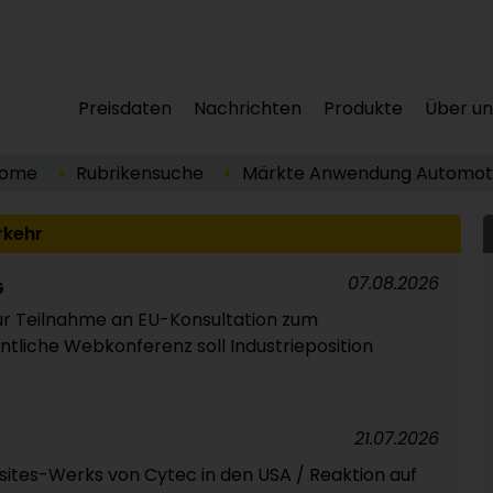
Preisdaten
Nachrichten
Produkte
Über un
ome
Rubrikensuche
Märkte
Anwendung
Automoti
rkehr
07.08.2026
G
ur Teilnahme an EU-Konsultation zum
entliche Webkonferenz soll Industrieposition
21.07.2026
ites-Werks von Cytec in den USA / Reaktion auf