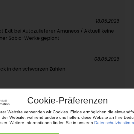
18.05.2026
t Exit bei Autozulieferer Amaneos / Aktuell keine
er Sabic-Werke geplant
08.05.2026
ück in den schwarzen Zahlen
08.05.2026
eplant: Weltweit 3.000 Arbeitsplätze betroffen,
and / Schließung von Standorten möglich