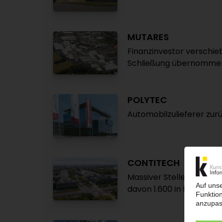
MUTARES
Finanzinvestor verschieb
Schließung übernommen
POLYTEC
Automobilzulieferer zur
CONTITECH
Massiver Stellenabbau g
davon 1.600 in Deutschl