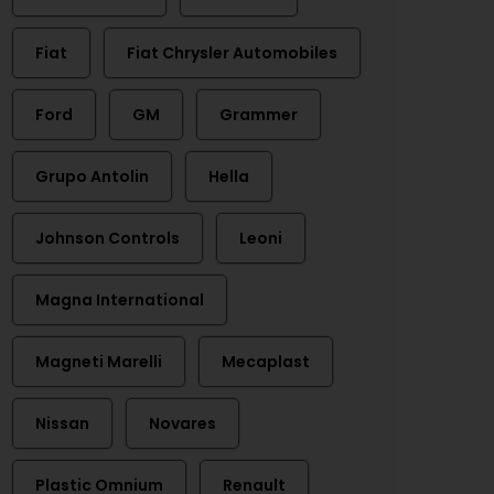
Fiat
Fiat Chrysler Automobiles
Ford
GM
Grammer
Grupo Antolin
Hella
Johnson Controls
Leoni
Magna International
Magneti Marelli
Mecaplast
Nissan
Novares
Plastic Omnium
Renault