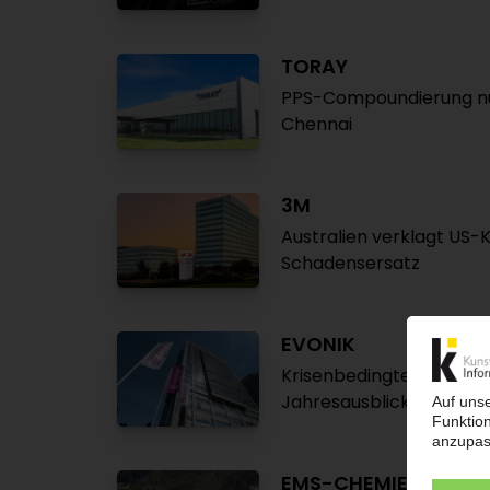
TORAY
PPS-Compoundierung nun
Chennai
3M
Australien verklagt US
Schadensersatz
EVONIK
Krisenbedingter Nachfr
Jahresausblick bestätig
EMS-CHEMIE