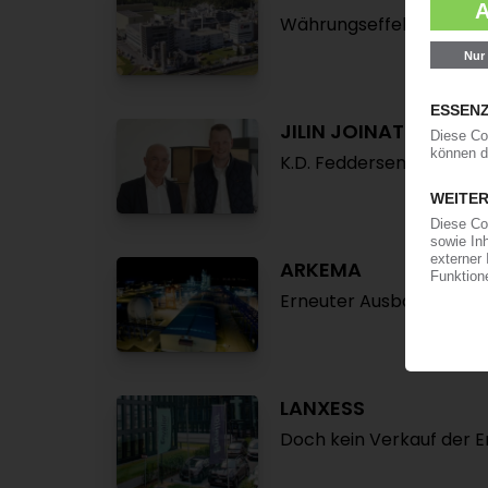
Währungseffekte drück
JILIN JOINATURE PO
K.D. Feddersen übernim
ARKEMA
Erneuter Ausbau der PV
LANXESS
Doch kein Verkauf der E