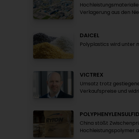
Hochleistungsmaterialie
Verlagerung aus den Ni
DAICEL
Polyplastics wird unte
VICTREX
Umsatz trotz gestiegen
Verkaufspreise und widr
POLYPHENYLENSULFI
China stößt Zwischenp
Hochleistungspolymer an