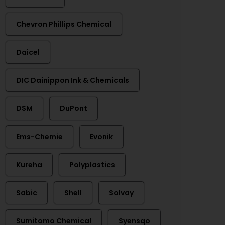
Chevron Phillips Chemical
Daicel
DIC Dainippon Ink & Chemicals
DSM
DuPont
Ems-Chemie
Evonik
Kureha
Polyplastics
Sabic
Shell
Solvay
Sumitomo Chemical
Syensqo