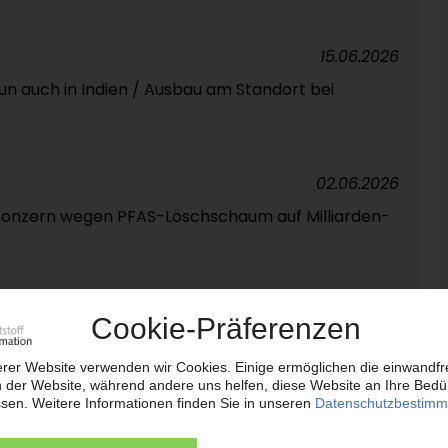
15.06.2026
 auch in Indien / Ausbau am Standort bei
02.06.2026
-Konzern wegen PFAS-Löschschaum auf Milliarden-
19.05.2026
age-Schub stützt Spezialchemiekonzern /
t
09.04.2026