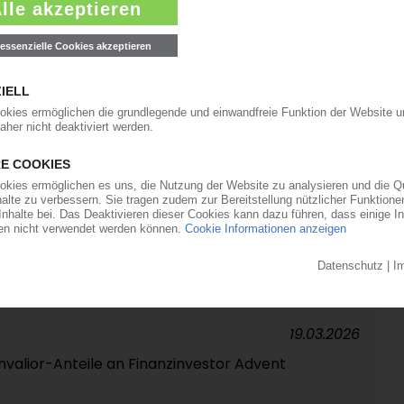
en den Umsatz auch zum Jahresauftakt
31.03.2026
LYMER
mt den PEEK-Vertrieb in Europa
27.03.2026
DF-Erzeugung in China
19.03.2026
nvalior-Anteile an Finanzinvestor Advent