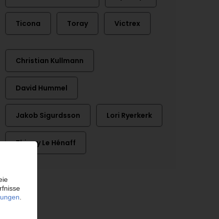
Ticona
Toray
Victrex
Christian Kullmann
David Hummel
Jakob Sigurdsson
Lori Ryerkerk
Thierry Le Hénaff