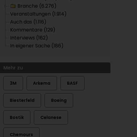
Branche (6.276)
Veranstaltungen (1.914)
Auch das (1.116)
Kommentare (129)
Interviews (162)
In eigener Sache (186)
Mehr zu
3M
Arkema
BASF
Biesterfeld
Boeing
Bostik
Celanese
Chemours