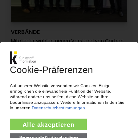
VERBÄNDE
Mitglieder wählen neuen Vorstand von Carbon
Composites / Fusion mit CFK Valley geplant
17.03.2017
VERBÄNDE
Carbon Composites: Neuer Vorstand gewählt
31.03.2015
Mehr zu
Audi
Audi AG
BMW Group