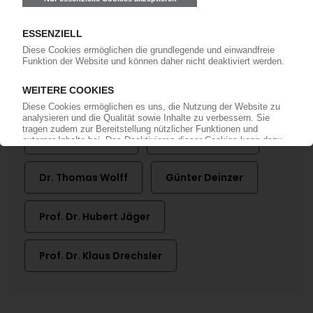
CCeV Carbon Composites
CFK Valley
SGL Carbon
TU München
Voith Composites
Andreas Stöckle
Dr. Lars Herbeck
Dr. Thomas Wolff
Günter Deinzer
Prof. Dr. Hubert Jäger
Prof. Dr. Klaus Drechsler