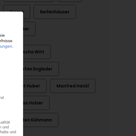
Erema
Reifenhäuser
Troester
Dr. Sascha Witt
Dr. Stefan Engleder
Helmut Huber
Manfred Hackl
Thomas Holzer
Thorsten Kühmann