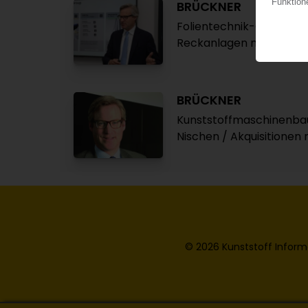
BRÜCKNER
Folientechnik-Gruppe s
Reckanlagen maßgeblic
BRÜCKNER
Kunststoffmaschinenbau
Nischen / Akquisitionen
© 2026 Kunststoff Inform