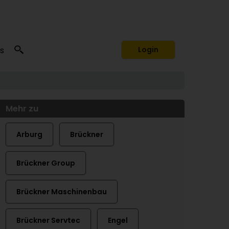
s
Login
Mehr zu
Arburg
Brückner
Brückner Group
Brückner Maschinenbau
Brückner Servtec
Engel