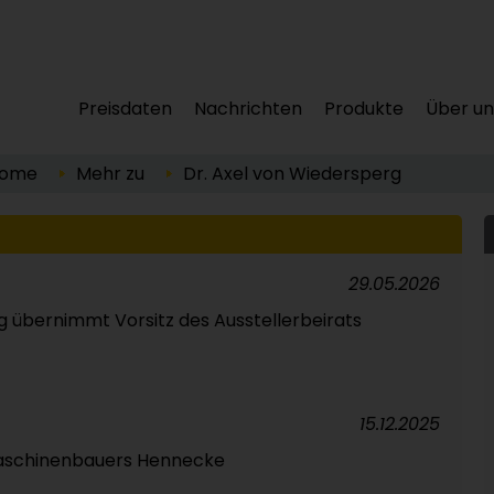
Preisdaten
Nachrichten
Produkte
Über un
ome
Mehr zu
Dr. Axel von Wiedersperg
29.05.2026
g übernimmt Vorsitz des Ausstellerbeirats
15.12.2025
schinenbauers Hennecke