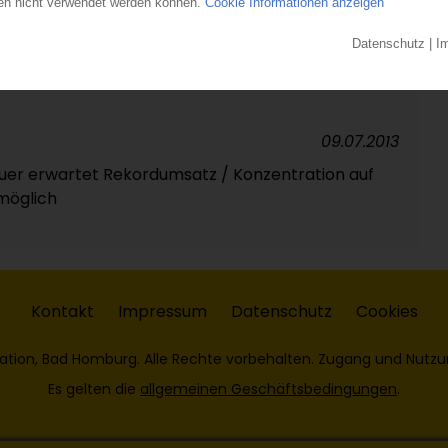
12.07.2019
oll um 10 Prozent wachsen / Kerngeschäft
her Treiber
09.07.2013
er erwartet Rekordumsatz / Konzentration auf
 möglich
Kontakt
Impressum
Datenschutz
Cookies
ation, Bad Homburg. Alle Rechte vorbehalten. Zugang und Nutzu
Es gelten die
allgemeinen Geschäftsbedingungen
.