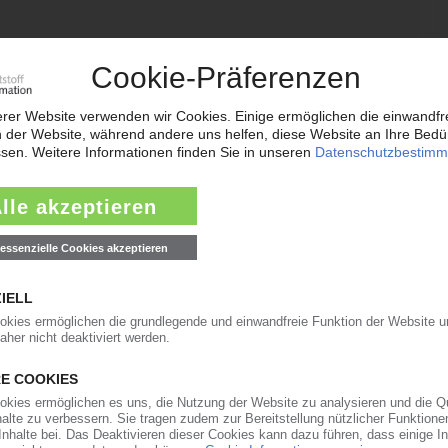
13.01.2025
ENBAU
um Vertriebschef berufen
14.06.2024
: Drastischer Einbruch beim Auftragseingang 2023
ls Verbandsvorsitzender bestätigt
26.10.2022
ts mit Maschinen für Akku-Separatorenfolien /
arde Euro bis Jahresende erreicht