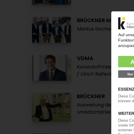
BRÜCKNER MASCHIN
Markus Gschwandtner z
VDMA
Kunststoffmaschinenbau
/ Ulrich Reifenhäuser a
BRÜCKNER
Ausweitung des Geschäf
Umsatzmarke von 1 Milli