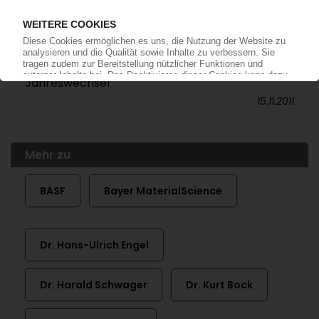
23.07.2015
BASF
Bereich „Dispersions & Pigments" verlegt Sitz
nach Hong Kong / Umsiedlung zum
Jahreswechsel
15.11.2011
Mehr zu
BASF
Bayer MaterialScience
Dr. Hans-Ulrich Engel
Dr. Harald Schwager
Dr. Kurt Bock