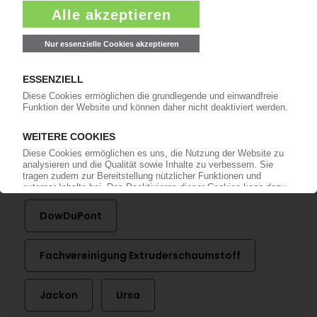
BRANCHE
Neugründung der FPX Fachvereinigung
Polystyrol-Extruderschaumstoff e.V.
22.06.2016
Mehr zu
Austrotherm
BASF
Dow
DowDuPont
Fachvereinigung Extruderschaumstoff
Jackon
Ursa