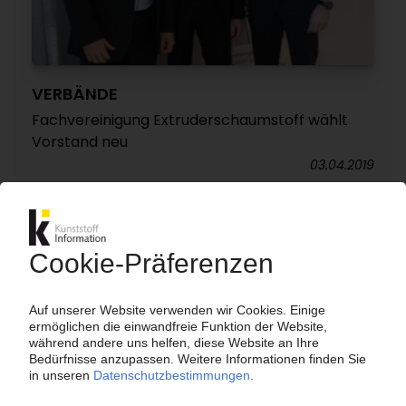
VERBÄNDE
Fachvereinigung Extruderschaumstoff wählt
Vorstand neu
03.04.2019