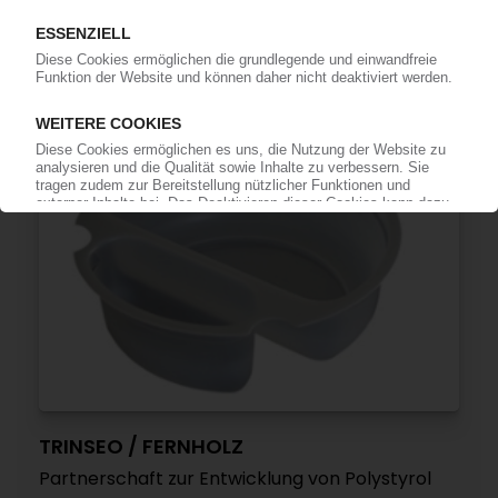
Kooperation mit Coexpan für chemisches
Recycling von Polystyrol
07.09.2020
TRINSEO / FERNHOLZ
Partnerschaft zur Entwicklung von Polystyrol