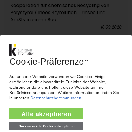
Kooperation für chemisches Recycling von
Polystyrol / Ineos Styrolution, Trinseo und
AmSty in einem Boot
16.09.2020
TRINSEO