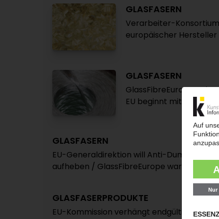
GLASFASERN
Verarbeiter-Konsortium
europäischer Hersteller
GLASFASERN
GlassFibreEurope geht 
EU beginnt mit Untersuc
GLASFASERN
EU-Generaldirektion will Anti-Dumping-Zö
aufheben / GlassFibreEurope warnt vor v
GLASFASERPRODUKTE
EU-Kommission verhängt endgültige Anti D