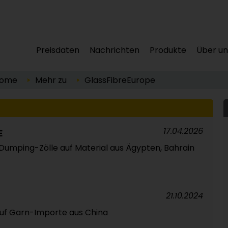
Preisdaten
Nachrichten
Produkte
Über un
ome
Mehr zu
GlassFibreEurope
17.04.2026
E
-Dumping-Zölle auf Material aus Ägypten, Bahrain
21.10.2024
auf Garn-Importe aus China