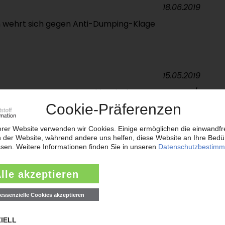
18.06.2019
 wehrt sich gegen Anti-Dumping-Klage
15.05.2019
erneut gegen Dumping chinesischer Erzeuger vor /
hung / CPIC und Jushi betroffen
15.08.2017
lle auf offenmaschige Glasfasergewebe aus China
erheerenden Folgen
05.05.2017
umping-Zölle auf Waren aus China