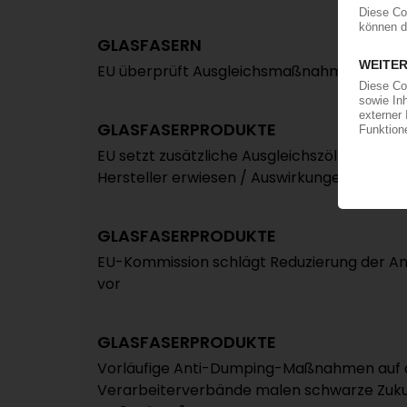
GLASFASERN
EU überprüft Ausgleichsmaßnahmen auf ch
GLASFASERPRODUKTE
EU setzt zusätzliche Ausgleichszölle in Kraf
Hersteller erwiesen / Auswirkungen auf Mar
GLASFASERPRODUKTE
EU-Kommission schlägt Reduzierung der 
vor
GLASFASERPRODUKTE
Vorläufige Anti-Dumping-Maßnahmen auf ch
Verarbeiterverbände malen schwarze Zukun