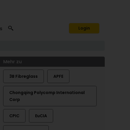
s
Login
Mehr zu
3B Fibreglass
APFE
Chongqing Polycomp International
Corp
CPIC
EuCIA