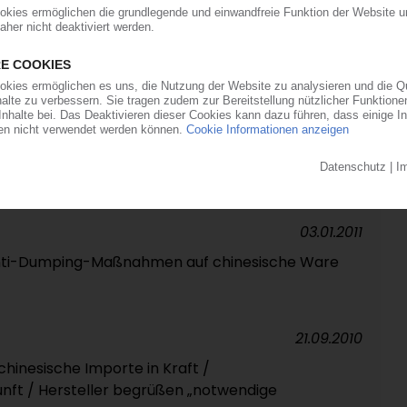
24.03.2016
inesische Ware
05.01.2015
t / Staatliche Subventionen für chinesische
ktpreise aber wohl nur gering
03.01.2011
Anti-Dumping-Maßnahmen auf chinesische Ware
21.09.2010
inesische Importe in Kraft /
ft / Hersteller begrüßen „notwendige