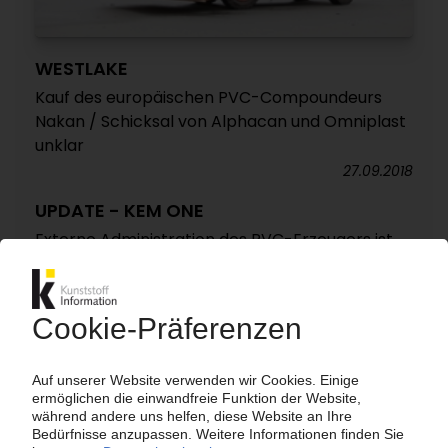
WESTLAKE
Kauf des europäischen PVC-Compoundeurs
Nakan / Schicksal von Alphacan und Omniplast
unklar
27.09.2018
UPDATE - KEM ONE
Externe Administration des PVC-Erzeugers ist
beendet / Investitionen von 300 Mio EUR
23.02.2018
BENVIC
Belgischer PVC-Compoundeur wechselt den
Besitzer / OpenGate verkauft an Eigner von
Polynt-Reichhold
23.01.2018