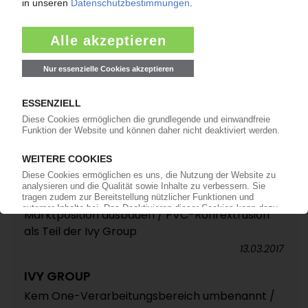
OMNIPLAST
Neuer Geschäftsführer Scholz soll
Marktposition ausbauen / PVC-Rohrextrusion
als Teil der Ivy Group
13.03.2017
IVY GROUP
Kem One-Verarbeitungsbereich umbenannt /