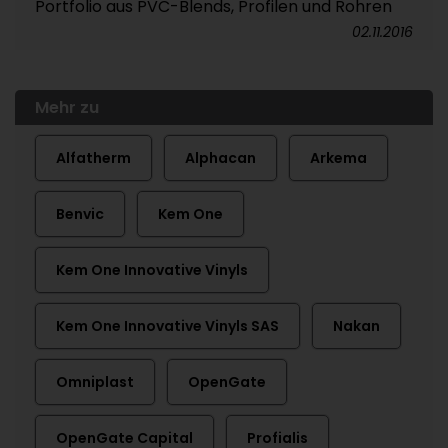
Portfolio aus PVC-Blends, Profilen und Rohren
02.11.2016
Mehr zu
Alfatherm
Alphacan
Arkema
Benvic
Kem One
Kem One Innovative Vinyls
Kem One Innovative Vinyls SAS
Nakan
Omniplast
OpenGate
OpenGate Capital
Profialis