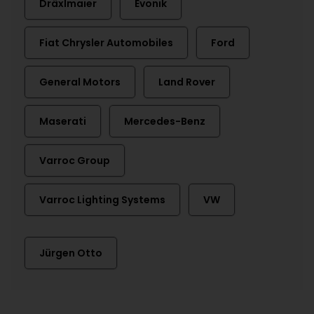
Dräxlmaier
Evonik
Fiat Chrysler Automobiles
Ford
General Motors
Land Rover
Maserati
Mercedes-Benz
Varroc Group
Varroc Lighting Systems
VW
Jürgen Otto