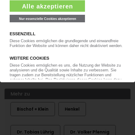
BISCHOF + KLEIN
Dr. Tobias Lührig übernimmt den
Vorstandsvorsitz
11.05.2018
BISCHOF + KLEIN
Vorstand mit Manfred Albrecht erweitert
11.11.2015
Mehr zu
Bischof + Klein
Henkel
Dr. Tobias Lührig
Dr. Volker Pfennig