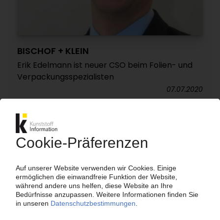
BISCHOF + KLEIN
Erik Edelmann ist neuer CSO beim Folien- und
Verpackungsspezialisten
07.07.2020