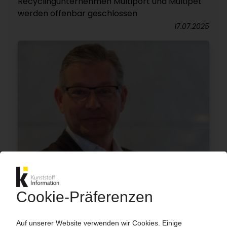
Recyclingunternehmen Multiport und Multipet
werden offenbar geschlossen
17.07.2025
KUNSTSTOFFRECYCLING
„Im Zweifelsfall auf Importware verzichten“ / KI-
Interview mit dem Recyclingexperten Dr.
Herbert Snell, Vizepräsident des bvse