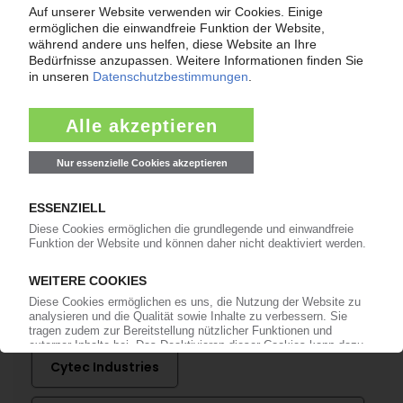
Allianz zur Entwicklung thermoplastischer
Composites für den Automobilbau / TenCate
USA auch Partner von 3M
29.10.2012
3M
Erwerb des Kernmaterialspezialisten Nida Core
/ Mit Windkraftboom rücken Composite-
Aktivitäten in den Fokus
31.01.2011
Mehr zu
3M
Amber Composites
BASF
Cytec Industries