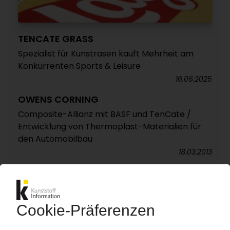
TENCATE GRASS
Spezialist für Kunstrasen kauft Mehrheit am
Konkurrenten Sports & Leisure
16.06.2025
OWENS CORNING
Composite-Allianz mit BASF und TenCate /
Entwicklung von Thermoplast-Materialien für
den Automobilbau
18.03.2013
TENCATE
Erwerb von Amber Composites
17.01.2013
BASF / TENCATE