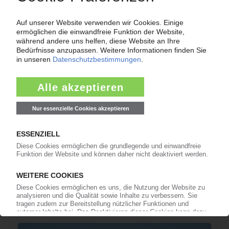
STS
Lkw-Zulieferer ernennt neuen Finanzvorstand
26.02.2019