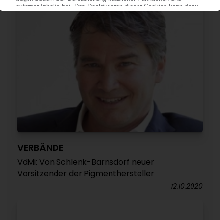
VERBÄNDE
VdMi: Von Schlenk-Barnsdorf neuer
Vorsitzender der Pigmenthersteller
12.10.2020