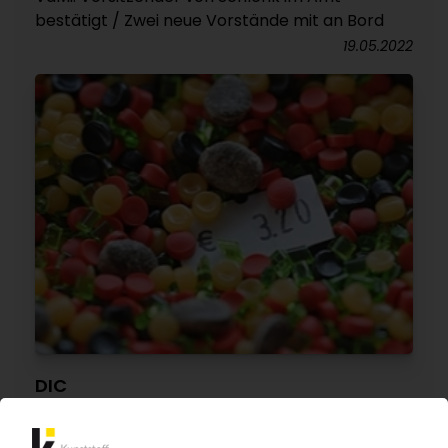
bestätigt / Zwei neue Vorstände mit an Bord
19.05.2022
DIC
„Inflationäre Teuerung“: Farbpigmenthersteller
bringt erstmals Energiekostenzuschlag ins Spiel