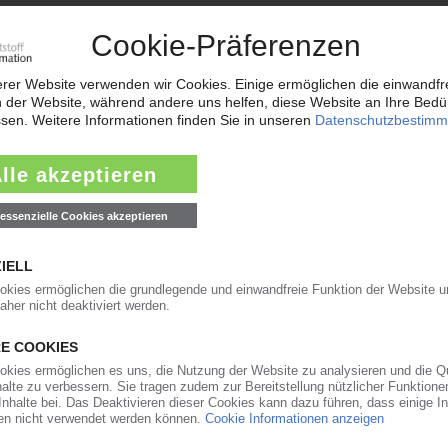
08.05.2014
ststoffkantenbändern / Schwäche der deutschen
07.04.2014
 M. Kaindl und Kronospan / Kunststoffkanten für
04.11.2013
beitung: Frank Bruns neuer Vorsitzender der