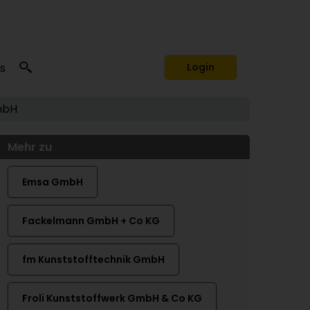
s
Login
mbH
Mehr zu
Emsa GmbH
Fackelmann GmbH + Co KG
fm Kunststofftechnik GmbH
Froli Kunststoffwerk GmbH & Co KG