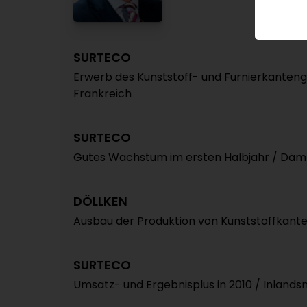
SURTECO
Erwerb des Kunststoff- und Furnierkanteng
Frankreich
SURTECO
Gutes Wachstum im ersten Halbjahr / Däm
DÖLLKEN
Ausbau der Produktion von Kunststoffkant
SURTECO
Umsatz- und Ergebnisplus in 2010 / Inland