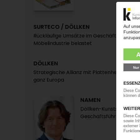
SURTECO / DÖLLKEN
Rückläufige Umsätze im Geschäft mit Kun
Möbelindustrie belastet
DÖLLKEN
Strategische Allianz mit Plattenherstellern
ganz Europa
NAMEN
Döllken-Kunststoffverar
Geschäftsführung