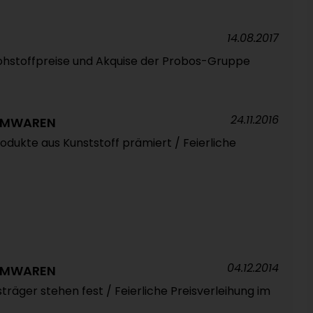
14.08.2017
Rohstoffpreise und Akquise der Probos-Gruppe
24.11.2016
UMWAREN
rodukte aus Kunststoff prämiert / Feierliche
04.12.2014
UMWAREN
sträger stehen fest / Feierliche Preisverleihung im