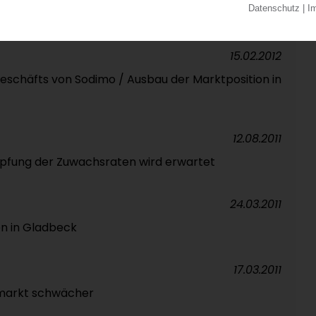
15.02.2012
eschäfts von Sodimo / Ausbau der Marktposition in
12.08.2011
pfung der Zuwachsraten wird erwartet
24.03.2011
en in Gladbeck
17.03.2011
smarkt schwächer