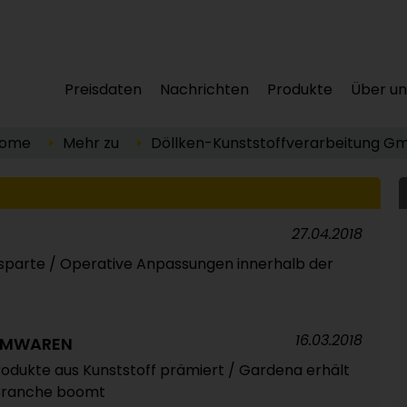
Preisdaten
Nachrichten
Produkte
Über un
ome
Mehr zu
Döllken-Kunststoffverarbeitung G
27.04.2018
fsparte / Operative Anpassungen innerhalb der
16.03.2018
UMWAREN
Produkte aus Kunststoff prämiert / Gardena erhält
 Branche boomt