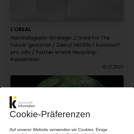
L'OREAL
Nachhaltigkeits-Strategie „L'Oréal For The
Future“ gestartet / Zuletzt 140.000 t Kunststoff
pro Jahr / Partner erhöht Recycling-
Kapazitäten
15.07.2020