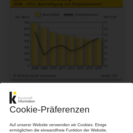
SPANIEN
Länderreport: Industrie auf robustem
Wachstumspfad / Zuwächse bei Ex- und
Importen von Kunststoffen / Auch
Kunststoffverarbeitung im Aufwind / Starke
Impulse durch Automotive / Machtvakuum in
Madrid bremst Dynamik