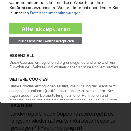
24.03.2016
SPANIEN
Länderreport: Nach Doppelrezession geht es
langsam wieder aufwärts / Kunststoffexporte
gestiegen / K-Verarbeitung mit