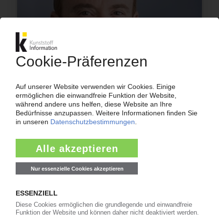
ELECTROLUX
Hausgeräte-Konzern erwartet schwierige
Zeiten / Sparmaßnahmen für Europa und
Nordamerika / US-Chef Pike nach Verlusten
ersetzt / Konzernprognose für 2022 deutlich
gesenkt
14.09.2022