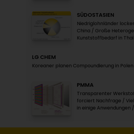
SÜDOSTASIEN
Niedriglohnländer locke
China / Große Heterogen
Kunststoffbedarf in Tha
LG CHEM
Koreaner planen Compoundierung in Polen
PMMA
Transparenter Werkstof
forciert Nachfrage / Vi
in einige Anwendungen