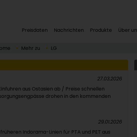
Preisdaten
Nachrichten
Produkte
Über un
ome
Mehr zu
LG
27.03.2026
infuhren aus Ostasien ab / Preise schnellen
rsorgungsengpässe drohen in den kommenden
29.01.2026
 früheren Indorama-Linien für PTA und PET aus