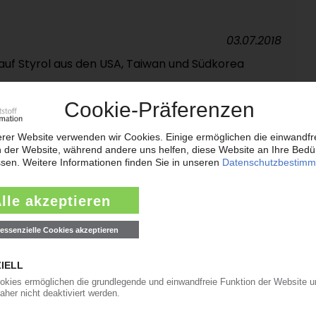
03.07.2018
 auf Styrol aus den USA, Taiwan und Südkorea
29.11.2017
OFFE
eitfähigen Folien wird bis 2027 jährlich um 7
rage-Einbruch um 2022 erwartet / Höhere Preise
in der Lieferkette / Smithers Rapra-Bericht
14.03.2017
bernimmt insolvente Burkhardt
/ Teilverlagerung nach Polen