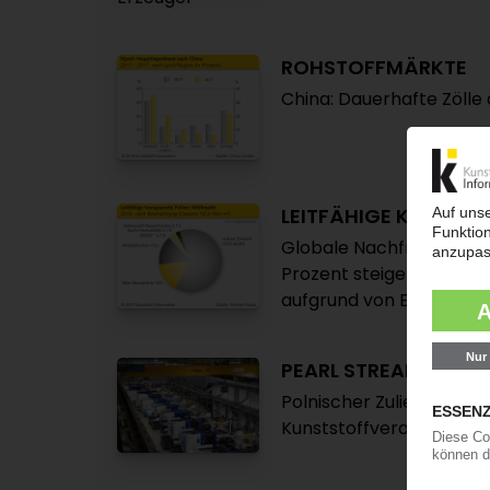
ROHSTOFFMÄRKTE
China: Dauerhafte Zölle
LEITFÄHIGE KUNSTST
Globale Nachfrage nach l
Prozent steigen / Nachf
aufgrund von Engpässen 
PEARL STREAM
Polnischer Zulieferer ü
Kunststoffverarbeitung 