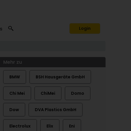
s
Login
Mehr zu
BMW
BSH Hausgeräte GmbH
Chi Mei
ChiMei
Domo
Dow
DVA Plastics GmbH
Electrolux
Elix
Eni