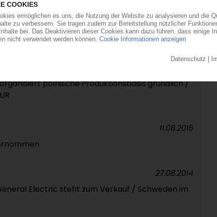
08.02.2017
inen-Produktion / Werk mit
n Polen / Investition in Gütersloh
24.11.2016
organisiert polnische Produktionsbasis gründlich /
EUR
11.08.2015
übernommen
27.08.2014
eneral Electric steht zum Verkauf / Schweden im