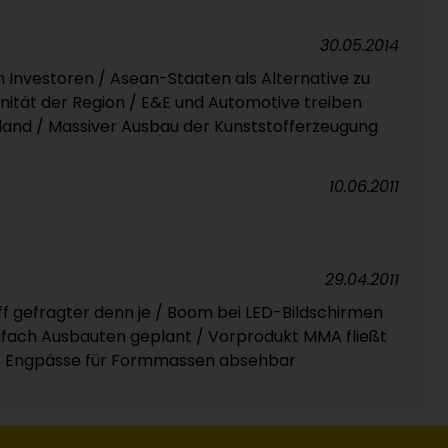
30.05.2014
n Investoren / Asean-Staaten als Alternative zu
ität der Region / E&E und Automotive treiben
iland / Massiver Ausbau der Kunststofferzeugung
10.06.2011
29.04.2011
f gefragter denn je / Boom bei LED-Bildschirmen
elfach Ausbauten geplant / Vorprodukt MMA fließt
 / Engpässe für Formmassen absehbar