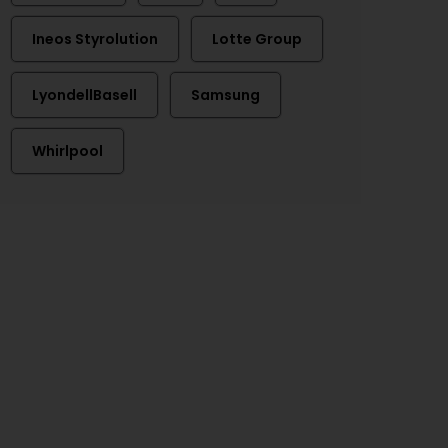
Ineos Styrolution
Lotte Group
LyondellBasell
Samsung
Whirlpool