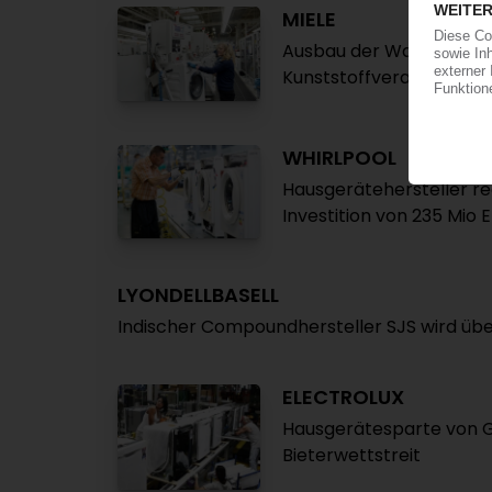
MIELE
Ausbau der Waschmasch
Kunststoffverarbeitung i
WHIRLPOOL
Hausgerätehersteller re
Investition von 235 Mio 
LYONDELLBASELL
Indischer Compoundhersteller SJS wird 
ELECTROLUX
Hausgerätesparte von G
Bieterwettstreit