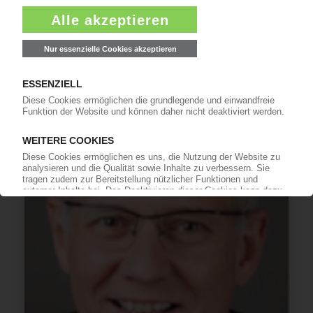
Kernkompetenzen für deutsche Werke /
„Höhere Kundenorientierung“
03.06.2015