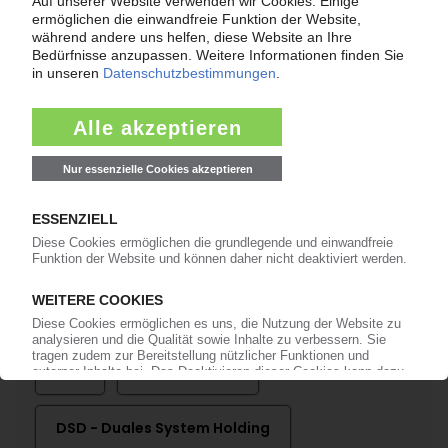
Handel stellt rund 20 Mio EUR zur Rettung bereit
/ 7. Novelle der Verpackungsverordnung
verabschiedet / Eigenrücknahme ab Oktober
verboten
13.08.2014
VERPACKUNGSRECYCLING
DSD: Acht duale Systembetreiber fangen Lücke
von BellandVision auf / „Kein gelber Sack bleibt
stehen!"
12.05.2014
Mehr zu
Aldi
BellandVision
DSD - Duales System Holding