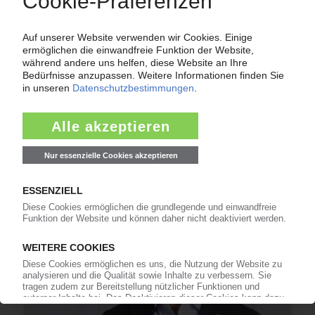
RÖCHLING
Kunststoffkonzern erwirbt den Schweizer SMC-
Spezialisten Compotech
30.03.2023