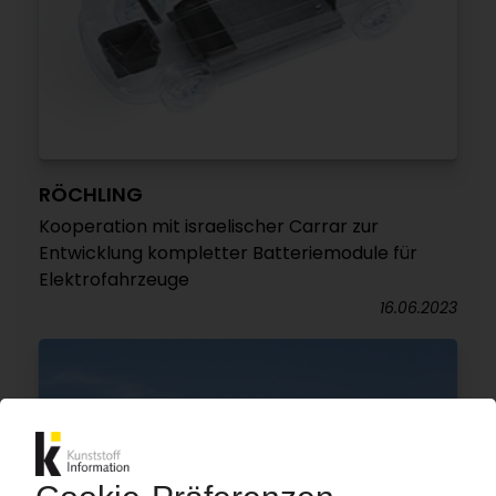
RÖCHLING
Kooperation mit israelischer Carrar zur
Entwicklung kompletter Batteriemodule für
Elektrofahrzeuge
16.06.2023