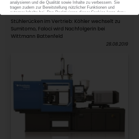
SUMITOMO DEMAG / WITTMANN
BATTENFELD
Stühlerücken im Vertrieb: Köhler wechselt zu
Sumitomo, Faloci wird Nachfolgerin bei
Wittmann Battenfeld
28.08.2019