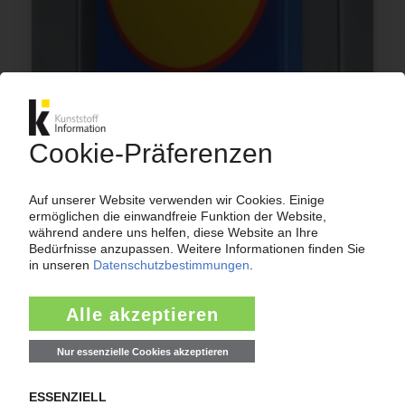
TÖNSMEIER
Lidl-Tochtergesellschaft GreenCycle erwirbt
Abfallentsorger / „Wollen Treiber der
Kreislaufwirtschaft werden"
04.07.2018
SCHWARZ GRUPPE
Lidl-Eigner plant weiteres PET-Recyclingwerk
der Getränketochter MEG / Krones baut die
Aufbereitung
01.08.2016
VERBÄNDE