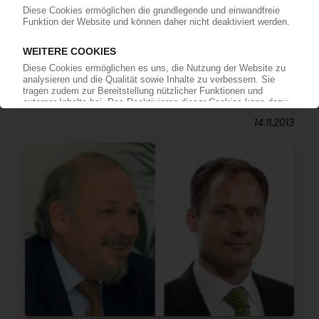
AGVU: Dr. Carl Klepper übernimmt
Vorstandsvorsitz
04.07.2016
VERBÄNDE
IK: Forum PET wählt neuen Vorsitzenden und
Vorstand
14.11.2013