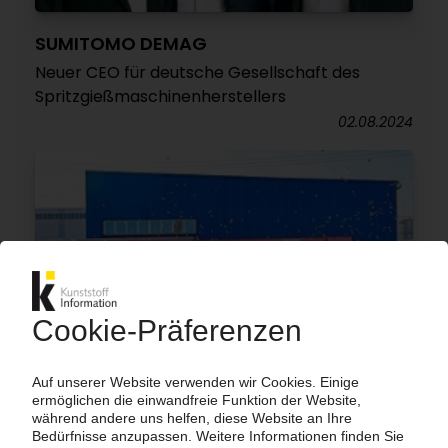
SUMITOMO DEMAG
Neuer CEO für deutsche Gesellschaft des
Spritzgießmaschinenherstellers
02.08.2024