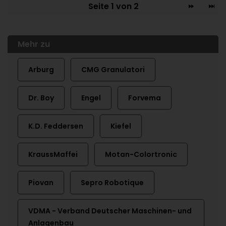
Seite 1 von 2
Mehr zu
Arburg
CMG Granulatori
Dr. Boy
Engel
Forvema
K.D. Feddersen
Kiefel
KraussMaffei
Motan-Colortronic
Piovan
Sepro Robotique
VDMA - Verband Deutscher Maschinen- und
Anlagenbau