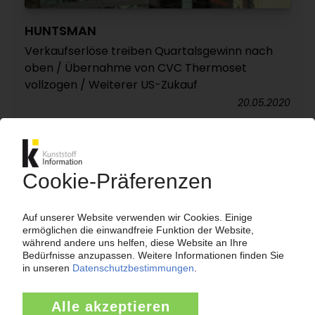
HUNTSMAN
Verkaufserlöse treiben Quartalsgewinn nach
oben / Übernahme von CVC Thermoset
vollzogen / Weiterer US-Zukauf
20.05.2020