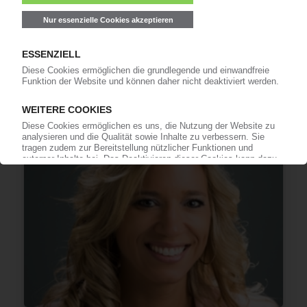
HUNTSMAN
Übernahme des Epoxidharzspezialisten CVC
Thermoset / Spenden für den Kampf gegen das
Coronavirus
06.04.2020