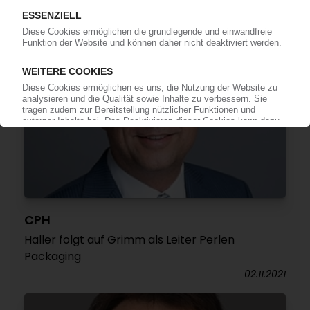
CPH
Haller folgt auf Grimm als Leiter Perlen
Packaging
02.11.2021