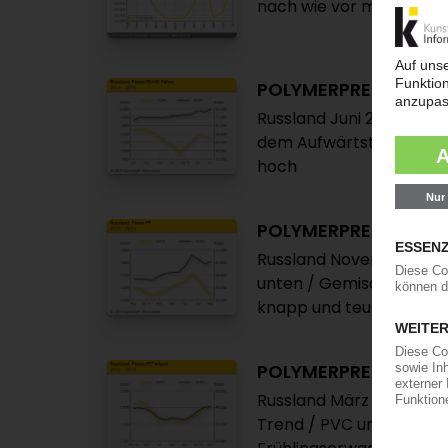
nach wie vor mit merkl
POLYMERPREISE
Russland Juni 2015: Aufs
dem Aufwärtstrend / War
hoch
POLYMERPREISE
Russland November 2014:
unten / Gemischtes Bild
knapp und teurer / PP u
POLYMERPREISE
Russland März 2013: Not
Trend / PVC und PET sei