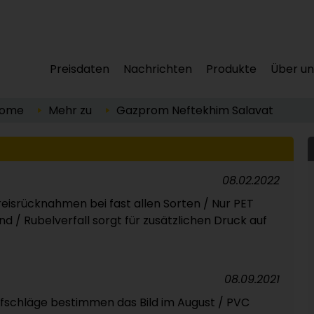
Preisdaten
Nachrichten
Produkte
Über un
ome
Mehr zu
Gazprom Neftekhim Salavat
08.02.2022
reisrücknahmen bei fast allen Sorten / Nur PET
d / Rubelverfall sorgt für zusätzlichen Druck auf
08.09.2021
ufschläge bestimmen das Bild im August / PVC