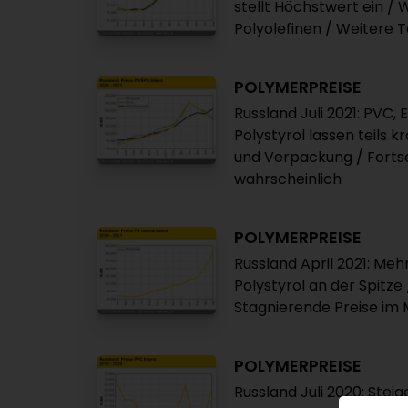
stellt Höchstwert ein /
Polyolefinen / Weitere
POLYMERPREISE
Russland Juli 2021: PVC,
Polystyrol lassen teils 
und Verpackung / Forts
wahrscheinlich
POLYMERPREISE
Russland April 2021: Me
Polystyrol an der Spitze
Stagnierende Preise im 
POLYMERPREISE
Russland Juli 2020: Ste