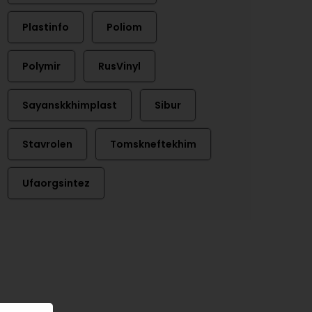
Plastinfo
Poliom
Polymir
RusVinyl
Sayanskkhimplast
Sibur
Stavrolen
Tomskneftekhim
Ufaorgsintez