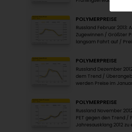
Frühlingserwachen erwar
POLYMERPREISE
Russland Februar 2013: A
Zugewinnen / Größter P
langsam Fahrt auf / Pre
POLYMERPREISE
Russland Dezember 2012:
dem Trend / Überangebo
werden Preise im Januar
POLYMERPREISE
Russland November 2012:
PET gegen den Trend / P
Jahresausklang 2012 zu