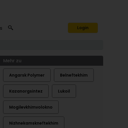
s
Login
Mehr zu
Angarsk Polymer
Belneftekhim
Kazanorgsintez
Lukoil
Mogilevkhimvolokno
Nizhnekamskneftekhim