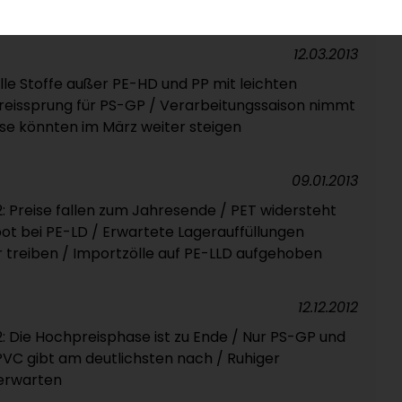
tet / PP bleibt weiter in trüben Gewässern
12.03.2013
lle Stoffe außer PE-HD und PP mit leichten
reissprung für PS-GP / Verarbeitungssaison nimmt
ise könnten im März weiter steigen
09.01.2013
 Preise fallen zum Jahresende / PET widersteht
t bei PE-LD / Erwartete Lagerauffüllungen
 treiben / Importzölle auf PE-LLD aufgehoben
12.12.2012
 Die Hochpreisphase ist zu Ende / Nur PS-GP und
VC gibt am deutlichsten nach / Ruhiger
 erwarten