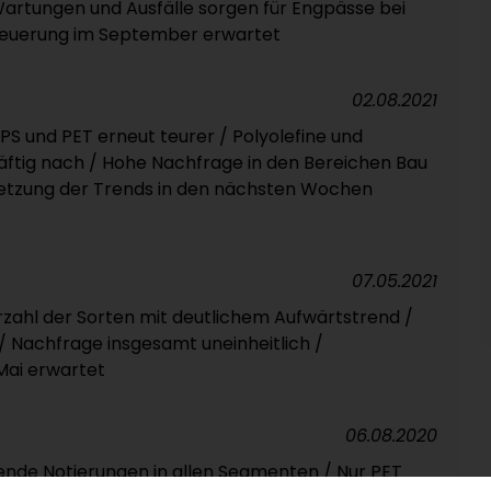
 Wartungen und Ausfälle sorgen für Engpässe bei
 Teuerung im September erwartet
02.08.2021
 EPS und PET erneut teurer / Polyolefine und
kräftig nach / Hohe Nachfrage in den Bereichen Bau
etzung der Trends in den nächsten Wochen
07.05.2021
hrzahl der Sorten mit deutlichem Aufwärtstrend /
 / Nachfrage insgesamt uneinheitlich /
Mai erwartet
06.08.2020
igende Notierungen in allen Segmenten / Nur PET