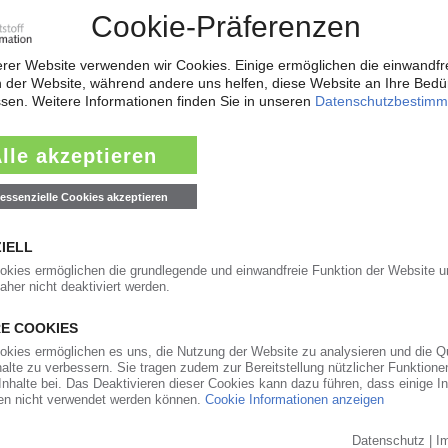
ichen Abschlägen
08.07.2015
chläge auf breiter Front / Nur PET entzieht sich
tungssaison hält Notierungen wohl auch im Juli
04.12.2014
 Wechselkurs treibt alle Notierungen in Euro nach
 in der Landeswährung / PE-HD Spritzgießtypen
nd PET fester / PVC schwächelt
09.04.2013
ierungen meist fallend / PE-LD stemmt sich gegen
twärts / Uneinheitlicher Q2-Start / Überwiegend