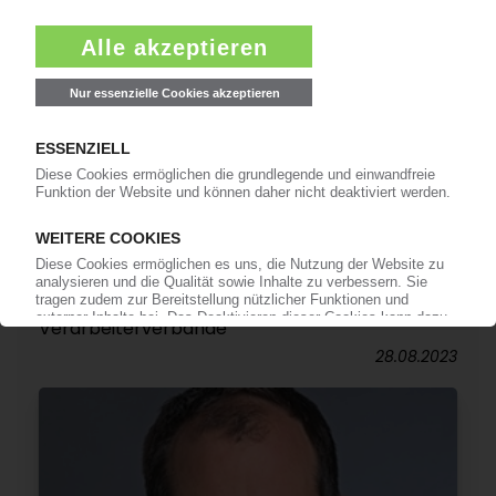
DEUTSCHE KUNSTSTOFFINDUSTRIE
Der EU-Klimaschutzkommissar wechselt – was
heißt das für die K-Branche in Deutschland? / KI
hat nachgefragt / Teil 1: die
Verarbeiterverbände
28.08.2023