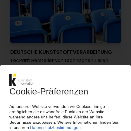
DEUTSCHE KUNSTSTOFFVERARBEITUNG
TecPart: Hersteller von technischen Teilen
ziehen durchwachsene Jahresbilanz 2023 /
Umsatz leicht höher, aber sinkende Gewinne
und düsterer Ausblick
28.02.2024