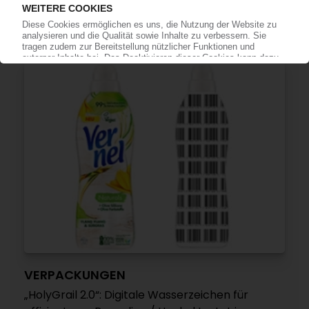
Spielzeughersteller tritt Ellen MacArthur
Foundation bei
06.10.2020
VERPACKUNGEN
„HolyGrail 2.0“: Digitale Wasserzeichen für