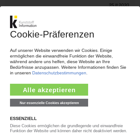
25.11.2020
LEGO
400 Mio USD für mehr Nachhaltigkeit / Einweg-
Plastiktüten werden abgeschafft / 7 Prozent
Umsatzplus im ersten Halbjahr /