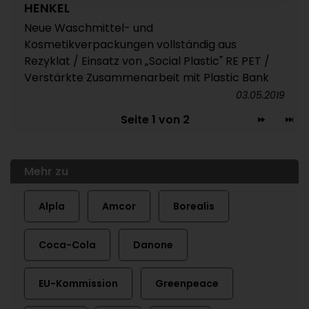
HENKEL
Neue Waschmittel- und
Kosmetikverpackungen vollständig aus
Rezyklat / Einsatz von „Social Plastic" RE PET /
Verstärkte Zusammenarbeit mit Plastic Bank
03.05.2019
Seite 1 von 2
Mehr zu
Alpla
Amcor
Borealis
Coca-Cola
Danone
EU-Kommission
Greenpeace