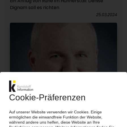
Ein Anflug von Ruhe im Hühnerstall: Denise
Dignam soll es richten
25.03.2024
DUPONT
DowDuPont-Abspaltung als neuer Konzern