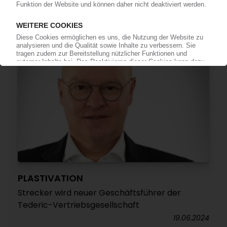
neuer Geschäftsführer
04.07.2024
PLASTIVATION
Strecker wird neuer Geschäftsführer der
Tederic-Vertriebsgesellschaft
19.06.2024