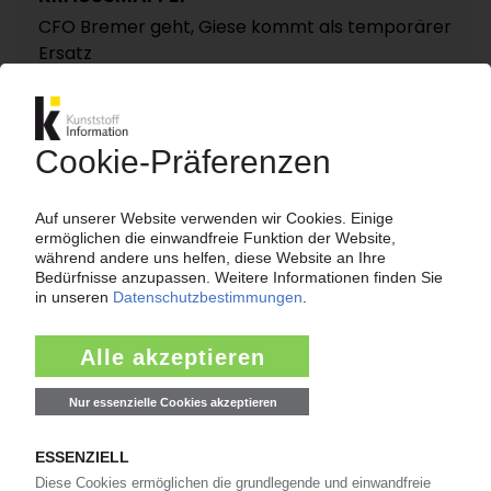
CFO Bremer geht, Giese kommt als temporärer
Ersatz
09.07.2024
KRONES
Hersteller von Abfüllanlagen gründet
Kunststoff-Recyclingsparte aus / Gotsche