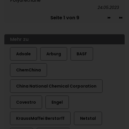
Polyurethane
24.05.2023
Seite 1 von 9
Mehr zu
Adsale
Arburg
BASF
ChemChina
China National Chemical Corporation
Covestro
Engel
KraussMaffei Berstorff
Netstal