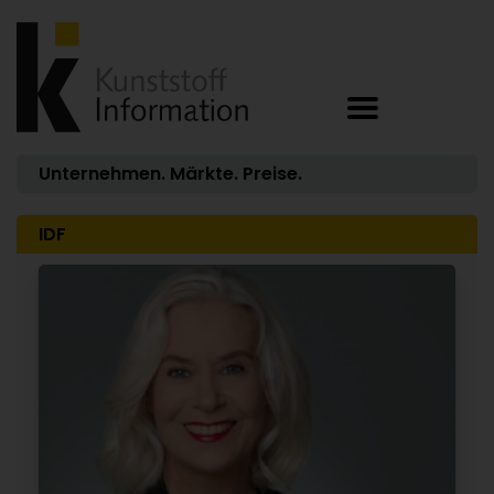
Unternehmen. Märkte. Preise.
IDF