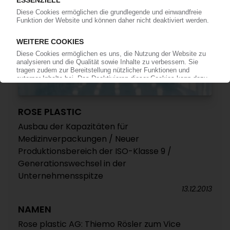
ROSE PLASTIC
Ausbau der Kapazitäten für
Medizinverpackungen / Neuer
Produktionsbereich der ISO-Klasse 9 /
Generationswechsel in der
Unternehmensspitze
13.12.2013
NAMEN
Rose plastic AG: Thiemo Rösler zum Vice