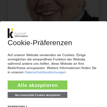
ROSE PLASTIC
Thiemo Rösler wird Alleinvorstand
29.07.2015
NAMEN
Rose Plastic: Christiansen in den Vorstand
bestellt
14.04.2014