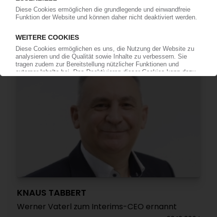
Produktion im Stammwerk und in Ungarn
stillgelegt / Reisemobilbauer senkt Prognose für
das Gesamtjahr
13.11.2024
KNAUS TABBERT
Werner Vaterl zum Interims-CEO ernannt