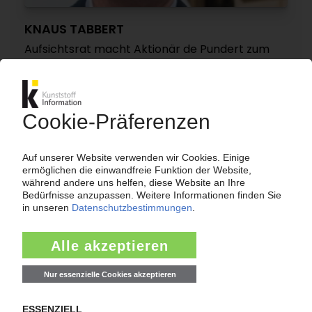
KNAUS TABBERT
Aufsichtsrat macht Aktionär de Pundert zum
CEO und CFO
25.11.2024
UPDATE - KNAUS TABBERT