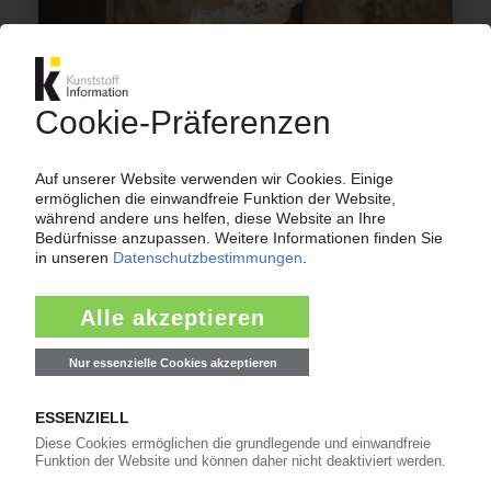
ABFALLGESETZGEBUNG
Einwegkunststofffonds: Fristverlängerung für
Mengenmeldung / Registrierungen deutlich
unter Plan
07.05.2025