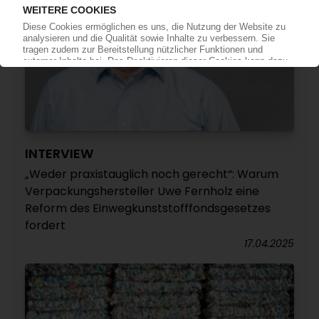
INTERVIEW
„Weder praxistauglich noch gerecht“: Warum
Verpackungshersteller Uwe Fernholz eine
Reform des Einwegkunststofffondsgesetzes
fordert
17.04.2025