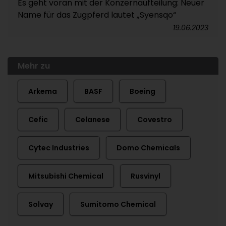
Es geht voran mit der Konzernaufteilung: Neuer
Name für das Zugpferd lautet „Syensqo“
19.06.2023
Mehr zu
Arkema
BASF
Boeing
Cefic
Celanese
Covestro
Cytec Industries
Domo Chemicals
Mitsubishi Chemical
Rusvinyl
Solvay
Sumitomo Chemical