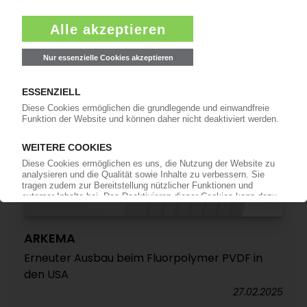
/ Ergebnis und Gewinn halbieren sich 2024
08.04.2025
ARKEMA
Erneuter Ausbau beim Fluorpolymer PVDF in
den USA
27.02.2025