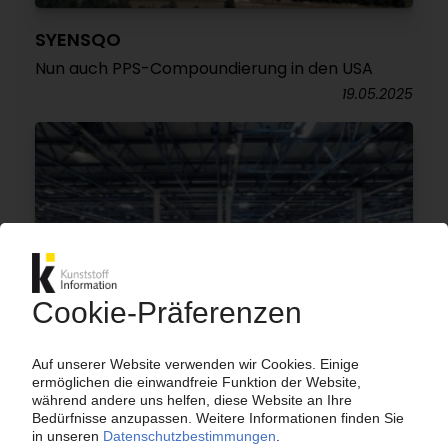
SYENSQO
Nun auch PPS-Compoundierung in den USA
19.05.2025
RUSVINYL
Russischer PVC-Erzeuger exportiert kaum noch