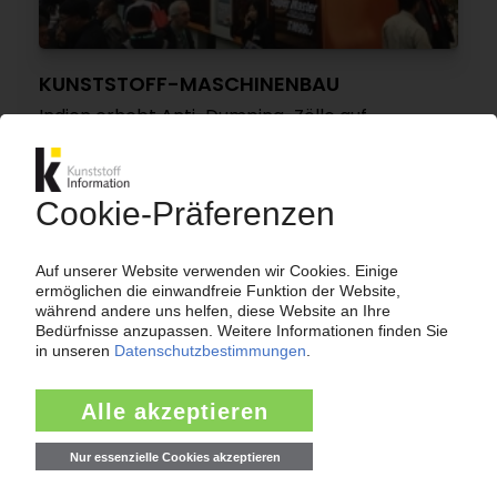
KUNSTSTOFF-MASCHINENBAU
Indien erhebt Anti-Dumping-Zölle auf
hydraulische Spritzgießmaschinen aus China
und Taiwan
10.07.2025