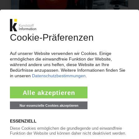
SIMBA DICKIE
Spielwarenhersteller rechnet mit
Konsolidierung der Branche / Anorganisches
Wachstum auf mehr als 1 Mrd EUR Umsatz
angepeilt
24.10.2025
SMOBY
Neuordnung der französischen Standorte /
Produktion wird in Arinthod konzentriert, Logistik
in Groissiat
21.01.2010
Mehr zu