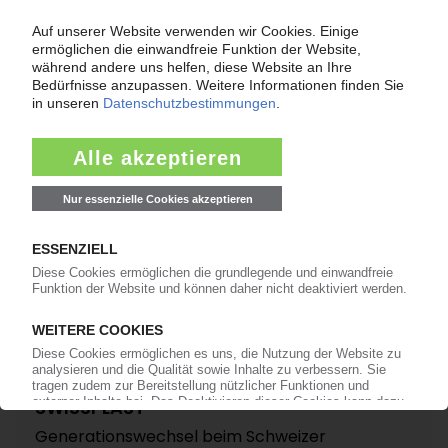
SWISSPLAST
Übernahme des österreichischen Tiefziehers K-
tec
07.01.2026
SWISSPLAST
Generationswechsel beim Schweizer