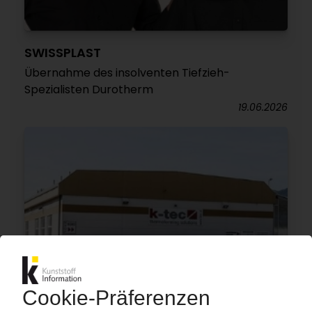
SWISSPLAST
Übernahme des insolventen Tiefzieh-
Spezialisten Durotherm
19.06.2026