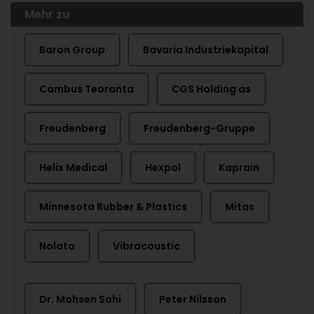
Mehr zu
Baron Group
Bavaria Industriekapital
Cambus Teoranta
CGS Holding as
Freudenberg
Freudenberg-Gruppe
Helix Medical
Hexpol
Kaprain
Minnesota Rubber & Plastics
Mitas
Nolato
Vibracoustic
Dr. Mohsen Sohi
Peter Nilsson