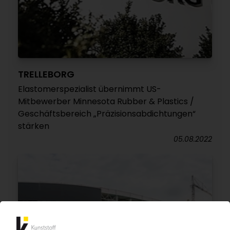
TRELLEBORG
Elastomerspezialist übernimmt US-
Mitbewerber Minnesota Rubber & Plastics /
Geschäftsbereich „Präzisionsabdichtungen“
stärken
05.08.2022