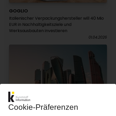
GOGLIO
Italienischer Verpackungshersteller will 40 Mio
EUR in Nachhaltigkeitsziele und
Werksausbauten investieren
01.04.2026