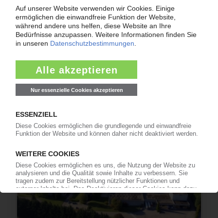
RUSSLAND
EU-Sanktionen gegen Russland treffen
Kunststoffindustrie unterschiedlich hart /
Verbände warnen vor Gas-Embargo /
Bundesamt veröffentlicht Sanktionsliste für
Polymere
11.04.2022