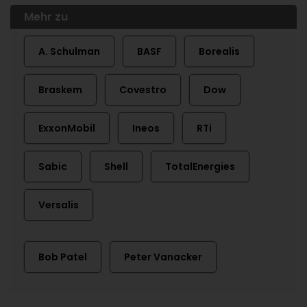
Mehr zu
A. Schulman
BASF
Borealis
Braskem
Covestro
Dow
ExxonMobil
Ineos
RTi
Sabic
Shell
TotalEnergies
Versalis
Bob Patel
Peter Vanacker