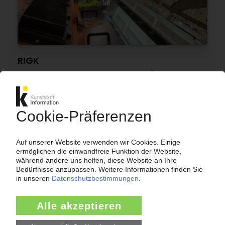
RIGK
Kooperation mit spanischer GCR / Projekt
evaluiert Recycling von Industrieverpackungen
25.03.2026