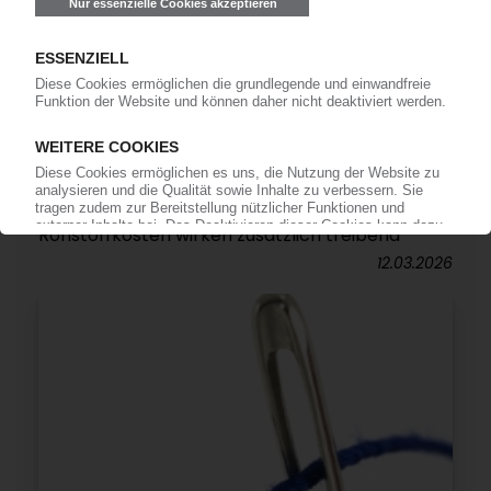
POLYMERPREISE
Nordamerika Trend März 2026:
Kunststofferzeuger kündigen teils drastische
Forderungen wegen des Iran-Kriegs an /
Vermehrte Exportnachfragen / Höhere
Rohstoffkosten wirken zusätzlich treibend
12.03.2026